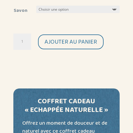
Savon
quantité
AJOUTER AU PANIER
de
COFFRET
A
CADEAU
l
« ECHAPPÉE
t
NATURELLE »
e
r
n
COFFRET CADEAU
a
« ECHAPPÉE NATURELLE »
t
i
Offrez un moment de douceur et de
v
naturel avec ce coffret cadeau