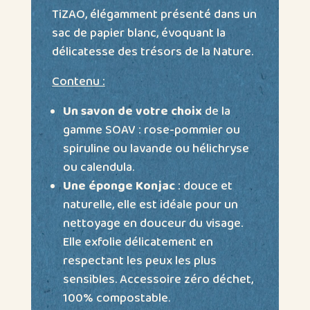
e
TiZAO, élégamment présenté dans un
:
sac de papier blanc, évoquant la
délicatesse des trésors de la Nature.
Contenu :
Un savon de votre choix
de la
gamme SOAV : rose-pommier ou
spiruline ou lavande ou hélichryse
ou calendula.
Une éponge Konjac
: douce et
naturelle, elle est idéale pour un
nettoyage en douceur du visage.
Elle exfolie délicatement en
respectant les peux les plus
sensibles. Accessoire zéro déchet,
100% compostable
.