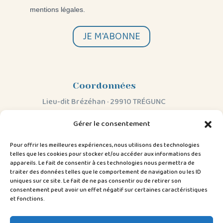
mentions légales.
JE M'ABONNE
Coordonnées
Lieu-dit Brézéhan · 29910 TRÉGUNC
06 98 73 86 20
Gérer le consentement
contact@tizao.bzh
Pour offrir les meilleures expériences, nous utilisons des technologies
À savoir
Suivez-moi
telles que les cookies pour stocker et/ou accéder aux informations des
appareils. Le fait de consentir à ces technologies nous permettra de
Mentions légales
&
CGV
traiter des données telles que le comportement de navigation ou les ID
Politique de confidentialité
uniques sur ce site. Le fait de ne pas consentir ou de retirer son
consentement peut avoir un effet négatif sur certaines caractéristiques
Créé par
kaloncom.bzh
et fonctions.