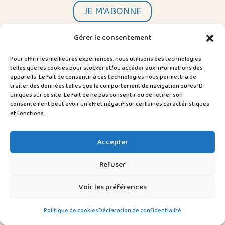
JE M'ABONNE
Gérer le consentement
Pour offrir les meilleures expériences, nous utilisons des technologies
Coordonnées
telles que les cookies pour stocker et/ou accéder aux informations des
Lieu-dit Brézéhan · 29910 TRÉGUNC
appareils. Le fait de consentir à ces technologies nous permettra de
traiter des données telles que le comportement de navigation ou les ID
06 98 73 86 20
uniques sur ce site. Le fait de ne pas consentir ou de retirer son
contact@tizao.bzh
consentement peut avoir un effet négatif sur certaines caractéristiques
et fonctions.
À savoir
Suivez-moi
Mentions légales
&
CGV
Accepter
Politique de confidentialité
Refuser
Créé par
kaloncom.bzh
Voir les préférences
Politique de cookies
Déclaration de confidentialité