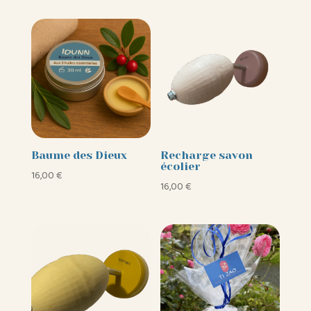
Baume des Dieux
Recharge savon
écolier
16,00
€
16,00
€