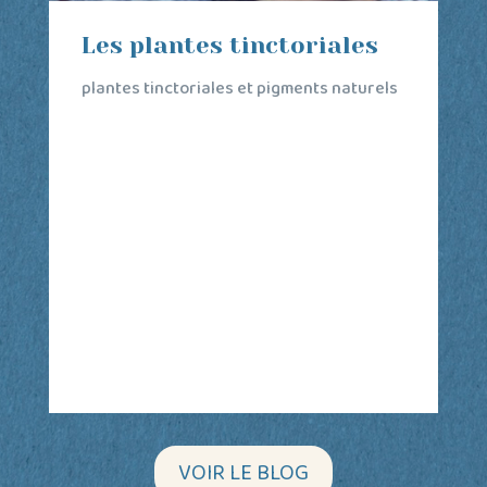
Savons naturels : des
bienfaits insoupçonnés
Dans un monde où les produits
cosmétiques industriels regorgent
d'additifs et de composants chimiques, le
retour aux sources avec des savons
naturels s'avère être une véritable
bénédiction pour votre peau, votre santé
et votre bien-être. Mes savons, fabriqués
selon...
VOIR LE BLOG