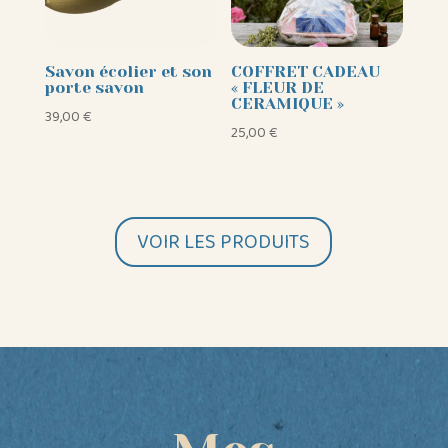
Savon écolier et son
COFFRET CADEAU
porte savon
« FLEUR DE
CERAMIQUE »
39,00
€
25,00
€
VOIR LES PRODUITS